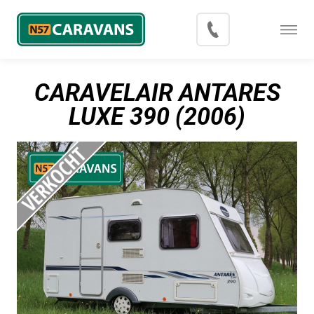
Menu
Occasions
CARAVELAIR ANTARES
Inkoop
LUXE 390 (2006)
Blog
Export
Contact
Over N57 Caravans