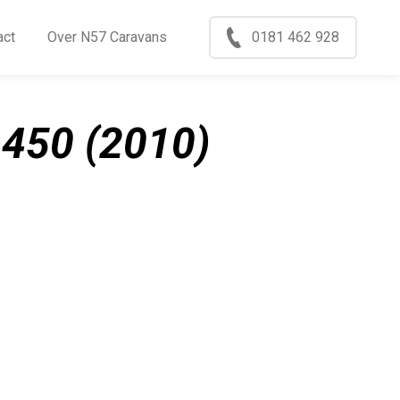
Menu
act
Over N57 Caravans
0181 462 928
ccasions
nkoop
450 (2010)
log
xport
ontact
ver N57 Caravans