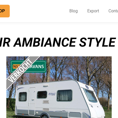
OP
Blog
Export
Cont
O
I
R AMBIANCE STYLE 
B
E
C
O