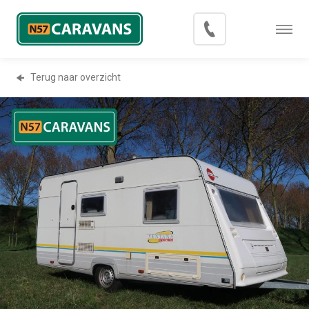
Menu
Occasions
Terug naar overzicht
Inkoop
Blog
Export
Contact
Over N57 Caravans