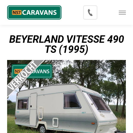
Menu
Occasions
BEYERLAND VITESSE 490
Inkoop
TS (1995)
Blog
Export
Contact
Over N57 Caravans