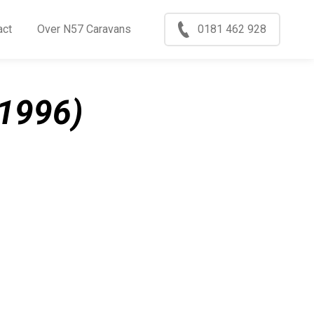
Menu
act
Over N57 Caravans
0181 462 928
ccasions
nkoop
1996)
log
xport
ontact
ver N57 Caravans