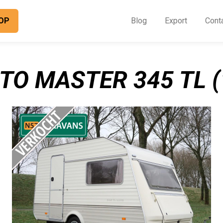
OP
Blog
Export
Cont
O
I
TO MASTER 345 TL (
B
E
C
O