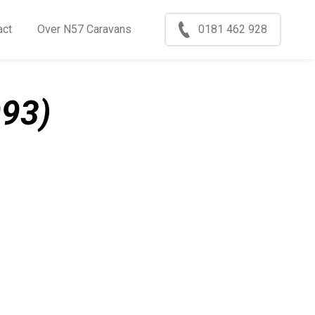
Menu
act
Over N57 Caravans
0181 462 928
ccasions
nkoop
993)
log
xport
ontact
ver N57 Caravans