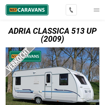
Menu
Occasions
ADRIA CLASSICA 513 UP
Inkoop
(2009)
Blog
Export
Contact
Over N57 Caravans