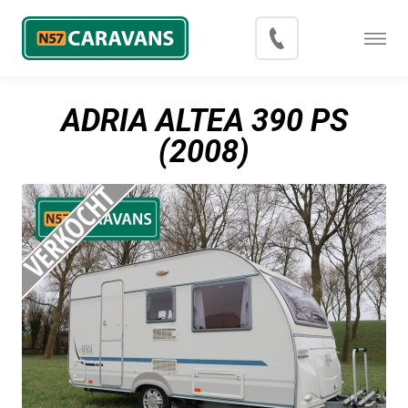
Menu
Occasions
ADRIA ALTEA 390 PS
Inkoop
(2008)
Blog
Export
Contact
Over N57 Caravans