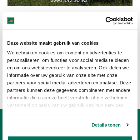
Deze caravan is verkocht.
Bekijk hier het huidige aanbod:
Deze website maakt gebruik van cookies
ADRIA CARAVANS
We gebruiken cookies om content en advertenties te
personaliseren, om functies voor social media te bieden
CARAVANS MET 3 SLAAPPLAATSEN
en om ons websiteverkeer te analyseren. Ook delen we
informatie over uw gebruik van onze site met onze
Of bekijk:
partners voor social media, adverteren en analyse. Deze
Volledig caravan aanbod
partners kunnen deze gegevens combineren met andere
Verkoop uw caravan
informatie die u aan ze heeft verstrekt of die ze hebben
verzameld op basis van uw gebruik van hun services.
Openingstijden
Details tonen
Dinsdag: Telefonisch: 10:00 - 17:00 | Bezichtiging: op afspraak
Woensdag: Telefonisch: 10:00 - 12:00 | Bezichtiging: op