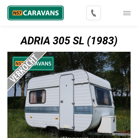
Menu
Occasions
ADRIA 305 SL (1983)
Inkoop
Blog
Export
Contact
Over N57 Caravans